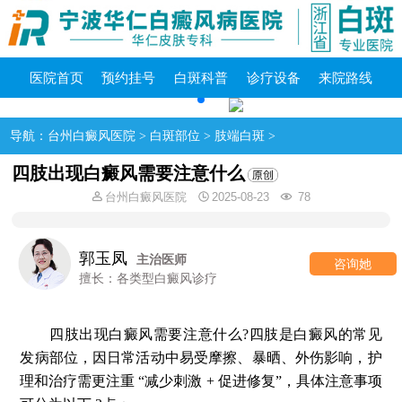
医院首页
预约挂号
白斑科普
诊疗设备
来院路线
导航：
台州白癜风医院
>
白斑部位
>
肢端白斑
>
四肢出现白癜风需要注意什么
台州白癜风医院
2025-08-23
78
郭玉凤
主治医师
咨询她
擅长：各类型白癜风诊疗
四肢出现白癜风需要注意什么?四肢是白癜风的常见
发病部位，因日常活动中易受摩擦、暴晒、外伤影响，护
理和治疗需更注重 “减少刺激 + 促进修复”，具体注意事项