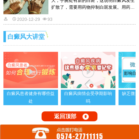
大，手腕处有新的白斑，这说明白癜风发生
扩散了，需要用药物抑制白斑发展。用药物
的话是需要遵从医嘱的，以免滥用药物适得
2020-12-29
93
其反。详情请看文章介绍内容。
白癜风大讲堂
白癜风患者健身有哪些益
白癜风病情会受孕期影响
缺乏微
处
吗
返回顶部