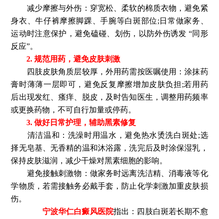
减少摩擦与外伤：穿宽松、柔软的棉质衣物，避免紧
身衣、牛仔裤摩擦脚踝、手腕等白斑部位;日常做家务、
运动时注意保护，避免磕碰、划伤，以防外伤诱发 “同形
反应”。
2. 规范用药，避免皮肤刺激
四肢皮肤角质层较厚，外用药需按医嘱使用：涂抹药
膏时薄薄一层即可，避免反复摩擦增加皮肤负担;若用药
后出现发红、瘙痒、脱皮，及时告知医生，调整用药频率
或更换药物，不可自行加量或停药。
3. 做好日常护理，辅助黑素修复
清洁温和：洗澡时用温水，避免热水烫洗白斑处;选
择无皂基、无香精的温和沐浴露，洗完后及时涂保湿乳，
保持皮肤滋润，减少干燥对黑素细胞的影响。
避免接触刺激物：做家务时远离洗洁精、消毒液等化
学物质，若需接触务必戴手套，防止化学刺激加重皮肤损
伤。
宁波华仁白癜风医院
指出：四肢白斑若长期不愈