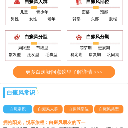
白癜风人群
白癜风部位
儿童
青少年
面部
颈部
男性
女性
老年
背部
头部
肢端
白癜风分型
白癜风分期
局限型
节段型
萌芽期
进展期
散发型
泛发型
毛囊型
稳定期
康复期
巩固期
更多白斑疑问点这里了解详情 >>>
白癜风常识
白斑常识
白癜风人群
白癜风部位
白癜风类型
拥抱阳光，悦享旅程：白癜风朋友的五一