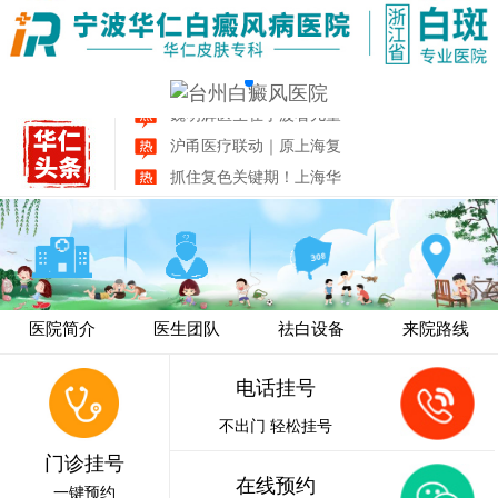
【患者福音】| 宁波华仁白
【五一惠诊·相约祛白】｜
【强强联手】华山医院陈
魏明辉医生在宁波看儿童
沪甬医疗联动｜原上海复
抓住复色关键期！上海华
【4月春日祛白】 | 4月11
春季防扩散 | 上海华山杜
宁波白癜风患者福音！上
【春季白斑防治】| 3月7日
医院简介
医生团队
祛白设备
来院路线
电话挂号
不出门 轻松挂号
门诊挂号
在线预约
一键预约