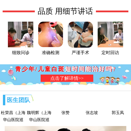
品质 用细节讲话
细致问诊
准确检测
严谨手术
定时回访
青少年/儿童白斑
短时间能治好吗?
点击了解详情>>
医生团队
杜荣昌（上海
魏明辉（上海
张赞
张志坡
郭玉凤
华山医院巡
华山医院巡