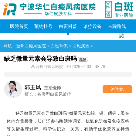
医院首页
预约挂号
白斑科普
诊疗设备
来院路线
导航：
台州白癜风医院
>
白斑常识
>
白斑病因
>
缺乏微量元素会导致白斑吗
台州白癜风医院
2026-02-03
78
郭玉凤
主治医师
咨询她
擅长：各类型白癜风诊疗
缺乏微量元素会导致白斑吗?微量元素如锌、铜、硒等，虽在
体内含量极微，却广泛参与酶活性调节、抗氧化防御及免疫应答
等关键生理过程。科学认识这一关系，有助于优化营养支持策