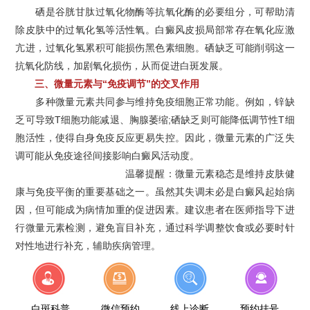
硒是谷胱甘肽过氧化物酶等抗氧化酶的必要组分，可帮助清
除皮肤中的过氧化氢等活性氧。白癜风皮损局部常存在氧化应激
亢进，过氧化氢累积可能损伤黑色素细胞。硒缺乏可能削弱这一
抗氧化防线，加剧氧化损伤，从而促进白斑发展。
三、微量元素与“免疫调节”的交叉作用
多种微量元素共同参与维持免疫细胞正常功能。例如，锌缺
乏可导致T细胞功能减退、胸腺萎缩;硒缺乏则可能降低调节性T细
胞活性，使得自身免疫反应更易失控。因此，微量元素的广泛失
调可能从免疫途径间接影响白癜风活动度。
宁波华仁白癜风医院
温馨提醒：微量元素稳态是维持皮肤健
康与免疫平衡的重要基础之一。虽然其失调未必是白癜风起始病
因，但可能成为病情加重的促进因素。建议患者在医师指导下进
行微量元素检测，避免盲目补充，通过科学调整饮食或必要时针
对性地进行补充，辅助疾病管理。
白斑科普
微信预约
线上诊断
预约挂号