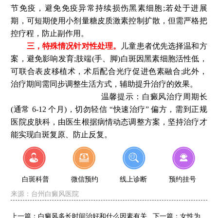
节免疫，避免免疫异常持续损伤黑素细胞;若处于进展
期，可短期使用小剂量糖皮质激素控制扩散，但需严格把
控疗程，防止副作用。
三，特殊情况针对性处理。
儿童患者优先选择温和方
案，避免影响发育;肢端(手、脚)白斑因黑素细胞活性低，
可联合表皮移植术，术后配合光疗促进色素融合;此外，
治疗期间需同步调整生活方式，辅助提升治疗的效果。
宁波华仁白癜风医院
温馨提示：白癜风治疗周期长
(通常 6-12 个月)，切勿轻信 “快速治疗” 偏方，需到正规
医院皮肤科，由医生根据病情动态调整方案，坚持治疗才
能实现白斑复原、防止反复。
白斑科普
微信预约
线上诊断
预约挂号
来源：
台州白癜风医院
上一篇：
白癜风多长时间治好和什么因素有关
下一篇：
女性为