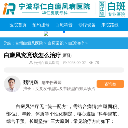
医院首页
预约挂号
白斑科普
诊疗设备
来院路线
导航：
台州白癜风医院
>
白斑常识
>
白斑治疗
>
白癜风究竟该怎么治疗
台州白癜风医院
2025-09-02
78
魏明辉
副主任医师
咨询她
擅长：反复发作型以及节段型白癜风诊治
白癜风治疗无 “统一配方”，需结合病情(白斑面积、
部位)、年龄、体质等个性化制定，核心遵循 “科学规范、
综合干预、长期坚持” 三大原则，常见治疗方向如下：