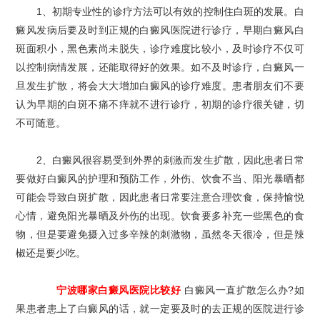
1、初期专业性的诊疗方法可以有效的控制住白斑的发展。白
癜风发病后要及时到正规的白癜风医院进行诊疗，早期白癜风白
斑面积小，黑色素尚未脱失，诊疗难度比较小，及时诊疗不仅可
以控制病情发展，还能取得好的效果。如不及时诊疗，白癜风一
旦发生扩散，将会大大增加白癜风的诊疗难度。患者朋友们不要
认为早期的白斑不痛不痒就不进行诊疗，初期的诊疗很关键，切
不可随意。
2、白癜风很容易受到外界的刺激而发生扩散，因此患者日常
要做好白癜风的护理和预防工作，外伤、饮食不当、阳光暴晒都
可能会导致白斑扩散，因此患者日常要注意合理饮食，保持愉悦
心情，避免阳光暴晒及外伤的出现。饮食要多补充一些黑色的食
物，但是要避免摄入过多辛辣的刺激物，虽然冬天很冷，但是辣
椒还是要少吃。
宁波哪家白癜风医院比较好
白癜风一直扩散怎么办?如
果患者患上了白癜风的话，就一定要及时的去正规的医院进行诊