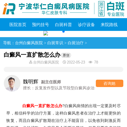
医院首页
预约挂号
白斑科普
诊疗设备
来院路线
导航：
台州白癜风医院
>
白斑常识
>
白斑治疗
>
白癜风一直扩散怎么办
台州白癜风医院
2022-05-23
78
郭玉凤
主治医师
询她
咨
擅长：各类型白癜风诊疗
白癜风一直扩散怎么办
?白癜风病情的出现一定要及时尽
早，相信科学的治疗方案，这样白癜风患者在治疗上才能更快的
恢复，而且白癜风扩散期在治疗上不能盲目，以免收到刺激反而