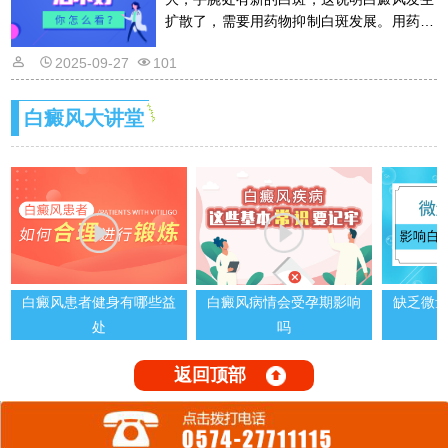
扩散了，需要用药物抑制白斑发展。用药物
的话是需要遵从医嘱的，以免滥用药物适得
2025-09-27
101
其反。详情请看文章介绍内容。
白癜风大讲堂
白癜风患者健身有哪些益
白癜风病情会受孕期影响
缺乏微
处
吗
返回顶部