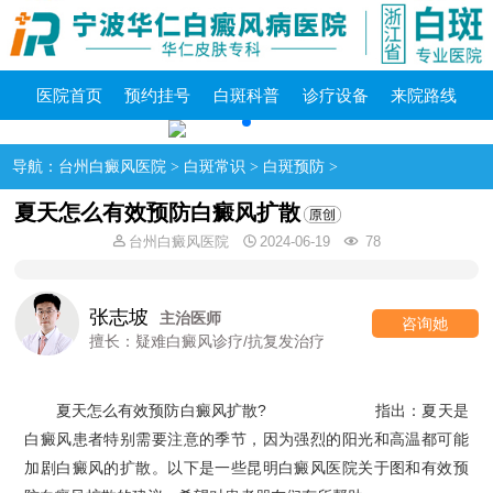
医院首页
预约挂号
白斑科普
诊疗设备
来院路线
导航：
台州白癜风医院
>
白斑常识
>
白斑预防
>
夏天怎么有效预防白癜风扩散
台州白癜风医院
2024-06-19
78
魏明辉
主治医师
咨询她
白癜风诊疗/抗复发治疗
擅长：反复
夏天怎么有效预防白癜风扩散?
台州白癜风医院
指出：夏天是
白癜风患者特别需要注意的季节，因为强烈的阳光和高温都可能
加剧白癜风的扩散。以下是一些昆明白癜风医院关于图和有效预