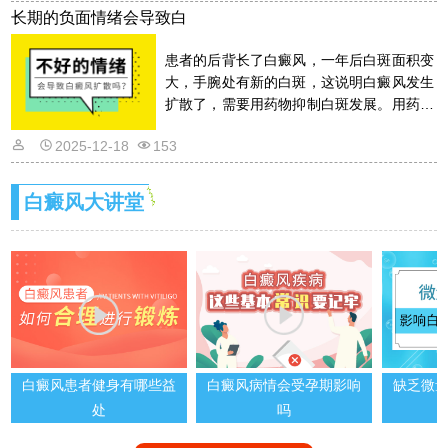
长期的负面情绪会导致白
患者的后背长了白癜风，一年后白斑面积变
大，手腕处有新的白斑，这说明白癜风发生
扩散了，需要用药物抑制白斑发展。用药物
的话是需要遵从医嘱的，以免滥用药物适得
2025-12-18
153
其反。详情请看文章介绍内容。
白癜风大讲堂
白癜风患者健身有哪些益
白癜风病情会受孕期影响
缺乏微
处
吗