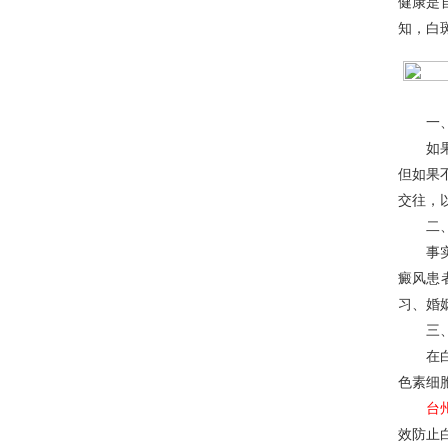
健康是
知，白
一、白
如果患
但如果
交往，
二、心
事实上
癜风患
习、婚
三、会
在白癜
色素细
台
效防止