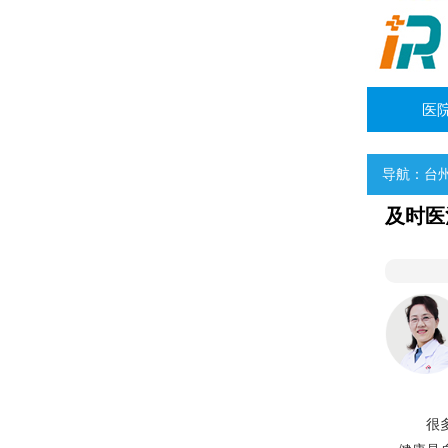
医
导航：
台
及时医
师
咨询她
及节段型白癜风诊治
很多人