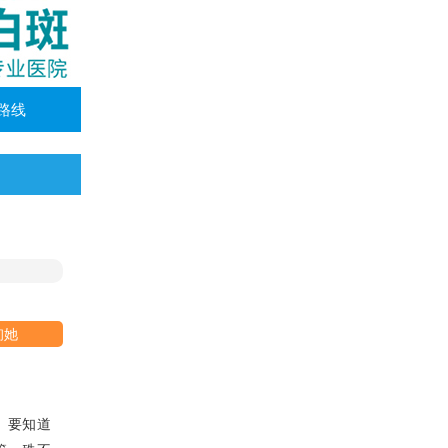
路线
询她
。要知道