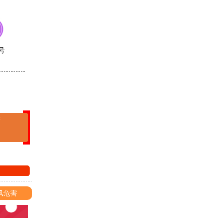
号
清
风危害