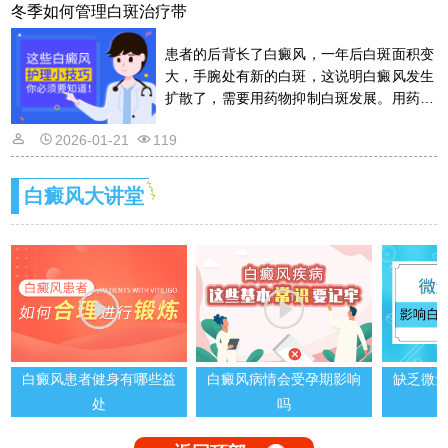
冬季如何管理白斑治疗带
患者的后背长了白癜风，一年后白斑面积变
大，手腕处有新的白斑，这说明白癜风发生
扩散了，需要用药物抑制白斑发展。用药物
的话是需要遵从医嘱的，以免滥用药物适得
2026-01-21
119
其反。详情请看文章介绍内容。
白癜风大讲堂
白癜风患者健身有哪些益
白癜风病情会受孕期影响
缺乏微
处
吗