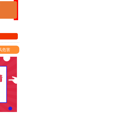
清
风危害