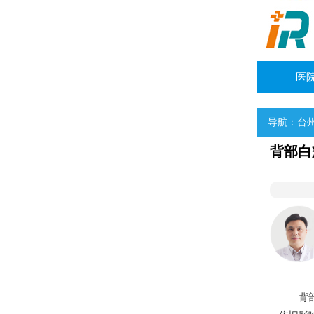
医
导航：
台
背部白
魏明辉
副主任医师
擅长：反复发作型以及节段型白癜风诊治
背部在