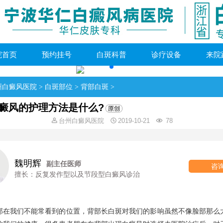
院首页
预约挂号
白斑科普
诊疗设备
来院
州白癜风医院
>
白斑部位
>
背部白斑
>
癜风的护理方法是什么?
台州白癜风医院
2019-10-21
78
郭玉凤
主治医师
咨询她
擅长：各类型白癜风诊疗
我们不能常看到的位置，背部长白斑对我们的影响虽然不像脸部那么