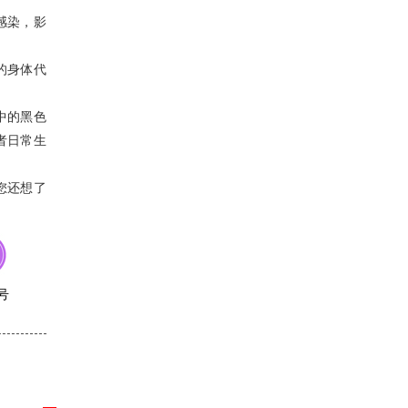
感染，影
的身体代
中的黑色
者日常生
您还想了
号