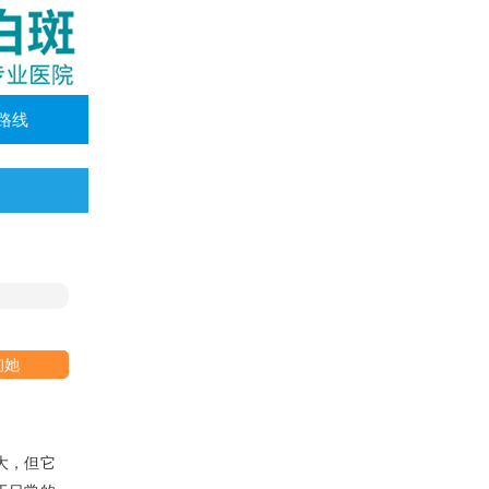
路线
咨询她
大，但它