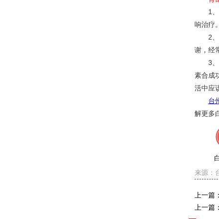
1、勤
响治疗
2、去
谢，经
3、避
素合成
活中应
台
解更多
来源：
上一篇
上一篇