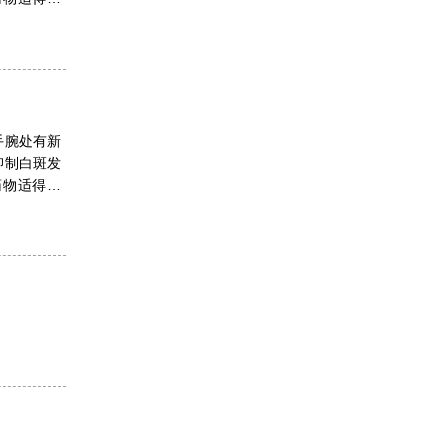
手腕处有新
抑制白斑发
药物适得其