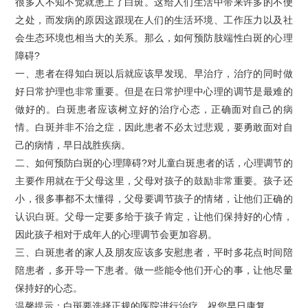
很多人不知不觉就患上了白斑。这给人们生活中带来许多的不便
之处，而发病的原因这跟现在人们的生活环境、工作压力以及社
会生态环境也相当大的关系。那么，如何预防肢端性白斑的心理
障碍?
一、患者在得知白斑以后就应该早发现、早治疗，治疗的同时做
好日常护理也非常重要。但是在日常护理中心理的调节是最难的
做好的。白斑患者应该树立好的治疗心态，正确面对自己的病
情。白斑并非不治之症，因此患者不必太过悲观，要勇敢面对自
己的病情，早日战胜疾病。
二、如何预防白斑的心理障碍?对儿童白斑患者的话，心理调节的
主要作用就在于父母这里，父母对孩子的鼓励非常重要。孩子还
小，很多事都不太懂得，父母要调节孩子的情绪，让他们正确的
认识白斑。父母一定要多给于孩子肯定，让他们保持好的心情，
因此孩子相对于成年人的心理调节会更加容易。
三、白斑患者的家人及朋友应该多安慰患者，平时多花点时间陪
陪患者，多开导一下患者。做一些能令他们开心的事，让他尽量
保持好的心态。
温馨提示：白斑要选择正规的医院进行治疗，祝您早日康复。