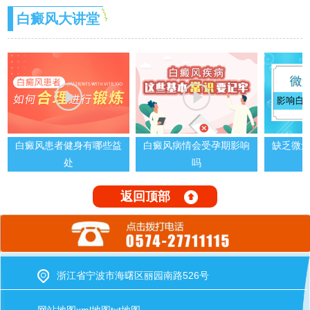
白癜风大讲堂
白癜风患者健身有哪些益
白癜风病情会受孕期影响
缺乏微
处
吗
返回顶部
浙江省宁波市海曙区丽园南路526号
网站地图
xml地图
txt地图