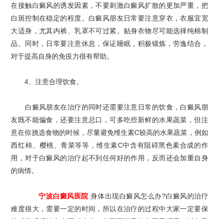
在接触白癜风的诱发因素，不要刺激白癜风扩散的更加严重，把
白斑控制在稳定的程度。白癜风朋友日常要注意穿衣，衣服宜宽
大适身，尤其内裤、乳罩不可过紧。贴身衣物尽可能选择纯棉制
品。同时，日常要注意休息，保证睡眠，积极锻炼，劳逸结合，
对于提高自身的免疫力很有帮助。
4、注意合理饮食。
白癜风朋友在治疗的同时还需要注意日常的饮食，白癜风朋
友既不能偏食，还要注意忌口，可多吃些新鲜的水果蔬菜，但注
意在你挑选食物的时候，尽量避免维生素C较高的水果蔬菜，例如
西红柿、樱桃、青菜等等，维生素C中含有阻碍黑色素合成的作
用，对于白癜风的治疗起不到任何好的作用，反而还会加重自身
的病情。
宁波白癜风医院
身体出现白癜风怎么办?白癜风的治疗
难度很大，需要一定的时间，所以在治疗的过程中大家一定要保