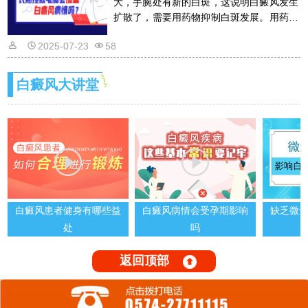
大，手腕处有新的白斑，这说明白癜风发生
扩散了，需要用药物抑制白斑发展。用药物
的话是需要遵从医嘱的，以免滥用药物适得
2025-07-23
58
其反。详情请看文章介绍内容。
白癜风大讲堂
白癜风患者健身有哪些益
白癜风病情会受孕期影响
缺乏微
处
吗
返回顶部