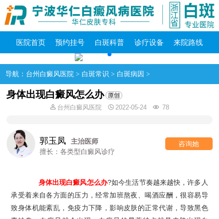
医院首页
预约挂号
白斑科普
诊疗设备
来院路线
导航：
台州白癜风医院
>
白斑常识
>
白斑病因
>
身体出现白癜风怎么办
台州白癜风医院
2022-05-24
78
郭玉凤
主治医师
咨询她
擅长：各类型白癜风诊疗
身体出现白癜风怎么办
?如今生活节奏越来越快，许多人
承受着来自各方面的压力，经常加班熬夜、喝酒应酬，很容易导
致身体机能紊乱，免疫力下降，影响皮肤的正常代谢，导致黑色