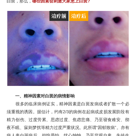
白斑，那么，
哪些因素会刺激大家患上白斑?
一、精神因素对白斑的病情影响
很多的临床病例证实，精神因素是白斑发病或者扩散一个必
须重视的诱因。据估计，约有2/3的病例在起病或皮损发展阶段有
精力创伤、过度劳累、思虑过度、焦虑悲痛、乃至寝食难安、彻
夜不眠、寐则梦扰等精力过度严重状况。此所谓“因郁致病”。亦有
病人患白斑病后，担惊受怕、忧心忡忡，乃至悲观自卑，失掉生