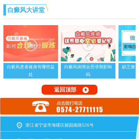
白癜风大讲堂
白癜风患者健身有哪些益
白癜风病情会受孕期影响
缺乏微
处
吗
返回顶部
浙江省宁波市海曙区丽园南路526号