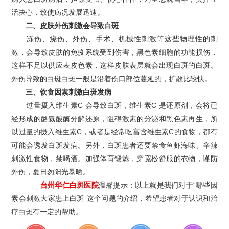
活决心，致使病况发展迅速。
二、皮肤外伤刺激会导致白斑
冻伤、烧伤、外伤、手术、机械性刺激等这些物理性的刺
激，会导致皮肤的免疫系统受到伤害，黑色素细胞的功能损伤，
这样不足以供应表皮色素，这样皮肤表层就会出现白斑的白斑。
外伤导致的白斑白斑一般是沿着伤口部位蔓延的，扩散比较快。
三、饮食因素刺激白斑发病
过量摄入维生素C 会导致白斑，维生素C 是还原剂，会将已
经形成的酪氨酸酶分解还原，阻碍激素的分泌和黑色素再生，所
以过量的摄入维生素C，或者是经常吃富含维生素C的食物，都有
可能会诱发白斑发病。另外，白斑患者还要禁食鱼虾海味、辛辣
刺激性食物，禁喝酒。加强体育锻炼，穿宽松舒服的衣物，谨防
外伤，夏日勿阳光暴晒。
台州华仁白斑医院
温馨提示：以上就是我们对于“哪些因
素会刺激大家患上白斑”这个问题的介绍，希望患者对于认识和治
疗白斑有一定的帮助。