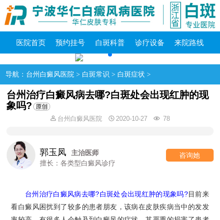
医院首页
预约挂号
白斑科普
诊疗设备
来院路线
导航：
台州白癜风医院
>
白斑常识
>
白斑症状
>
台州治疗白癜风病去哪?白斑处会出现红肿的现
象吗?
台州白癜风医院
2020-10-27
78
郭玉凤
主治医师
咨询她
擅长：各类型白癜风诊疗
台州治疗白癜风病去哪?白斑处会出现红肿的现象吗?
目前来
看白癜风困扰到了较多的患者朋友，该病在皮肤疾病当中的发发
率较高，有很多人会触及到白癜风的症状，其严重的损害了患者