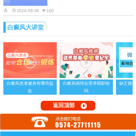
的话是需要遵从医嘱的，以免滥用药物适得
2024-09-06
160
其反。详情请看文章介绍内容。
白癜风大讲堂
白癜风患者健身有哪些益
白癜风病情会受孕期影响
缺乏微
处
吗
返回顶部