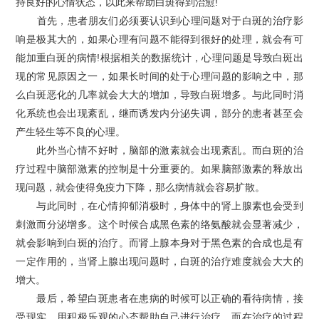
持良好的心情状态，以此来帮助白斑得到治愈!
​首先，患者朋友们必须要认识到心理问题对于白斑的治疗影
响是极其大的，如果心理有问题不能得到很好的处理，就会有可
能加重白斑的病情!根据相关的数据统计，心理问题是导致白斑出
现的常见原因之一，如果长时间的处于心理问题的影响之中，那
么白斑恶化的几率就会大大的增加，导致白斑增多。与此同时消
化系统也会出现紊乱，继而诱发内分泌失调，部分的患者甚至会
产生轻生等不良的心理。
此外当心情不好时，脑部的激素就会出现紊乱。而白斑的治
疗过程中脑部激素的控制是十分重要的。如果脑部激素的释放出
现问题，就会使得免疫力下降，那么病情就会容易扩散。
与此同时，在心情抑郁消极时，身体中的肾上腺素也会受到
刺激而分泌增多。这个时候合成黑色素的络氨酸就会显著减少，
就会影响到白斑的治疗。而肾上腺本身对于黑色素的合成也是有
一定作用的，当肾上腺出现问题时，白斑的治疗难度就会大大的
增大。
最后，希望白斑患者在患病的时候可以正确的看待病情，接
受现实。用积极乐观的心态帮助自己进行治疗。而在治疗的过程