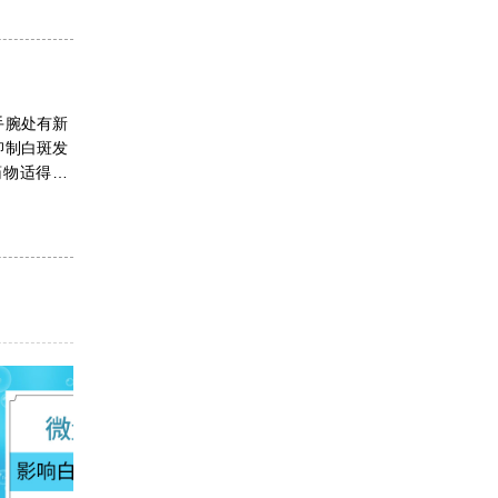
手腕处有新
抑制白斑发
药物适得其