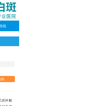
路线
询她
己的外貌