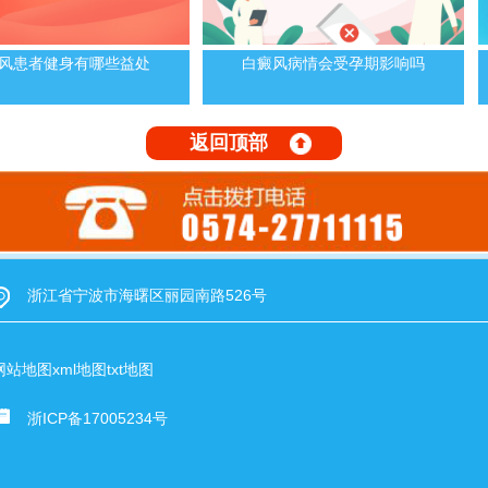
风患者健身有哪些益处
白癜风病情会受孕期影响吗
返回顶部
浙江省宁波市海曙区丽园南路526号
网站地图
xml地图
txt地图
浙ICP备17005234号