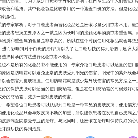
严重的伤害。而为了减少白斑对于外貌的影响，在日常生活中人们会使用
来改善和遮掩。其中化妆就是比较常用的一种遮盖白斑的方法。但是化妆
的刺激性。
的专家解析，对于白斑患者而言化妆品还是应该尽量少用或者不用。最
斑的患者患病主要原因之一就是因为长时间的接触化学物质或者重金属。
学物质和重金属的含量是非常高的。所以在这个时候使用化妆品就会导致
，进而影响到对于白斑的治疗!所以为了让白斑尽快的得到治愈，建议大
要选择科学的方法进行化妆或者不化妆。
不是所有的化妆品都不能使用的，专家介绍白斑患者可以适量的使用
的原因是防晒霜可以避免正常的皮肤受到阳光的伤害。阳光中的紫外线会
所以会伤害到皮肤细胞。使用防晒霜就是减少紫外线伤害的常见方法之一
更好的保护皮肤可以适当的使用防晒霜。但是在使用防晒霜的时候最好可
成分的防晒霜，减少一些对皮肤的伤害。
希望各位白斑患者可以认识到白斑是一种常见的皮肤疾病，使用偏方
的使用化妆品只会导致疾病不断的加重，所以建议患者在发现自己患病之
的皮肤病医院接受专业的治疗。与此同时，还应该在治疗时保持良好的心
斑才能尽快的得到治愈。