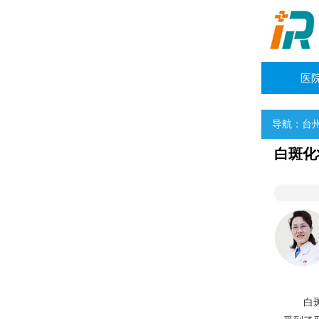
医
导航：
台
白斑化
师
咨询她
及节段型白癜风诊治
白斑是