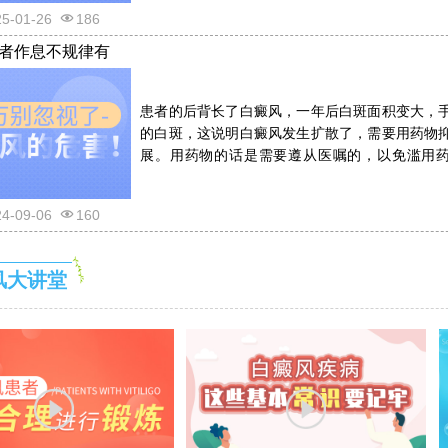
25-01-26
186
者作息不规律有
患者的后背长了白癜风，一年后白斑面积变大，
的白斑，这说明白癜风发生扩散了，需要用药物
展。用药物的话是需要遵从医嘱的，以免滥用
反。详情请看文章介绍内容。
24-09-06
160
风大讲堂