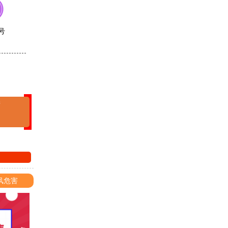
号
清
风危害