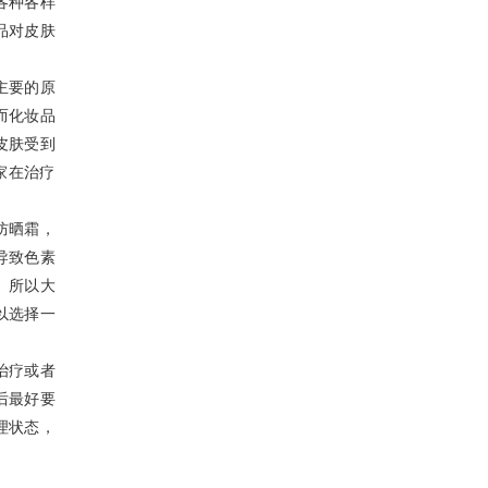
各种各样
品对皮肤
主要的原
而化妆品
皮肤受到
家在治疗
防晒霜，
导致色素
。所以大
以选择一
治疗或者
后最好要
理状态，