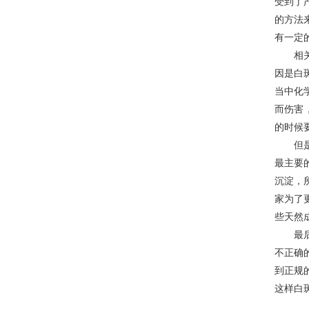
受到了
的方法
有一定
​相关
因是白
当中化
而伤害
的时候
但是也
最主要
沉淀，
家为了
些天然
最后，
不正确
到正规
这样白