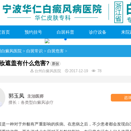
院首页
预约挂号
白斑科普
诊疗设备
来院
州白癜风医院
>
白斑常识
>
白斑危害
>
妆遮盖有什么危害?
台州白癜风医院
2017-12-19
78
郭玉凤
主治医师
咨
擅长：各类型白癜风诊疗
一种对于外貌有严重影响的疾病。在患病之后，不少患者都会发现自